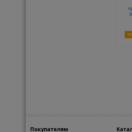
К
B
ПО
Покупателям
Ката