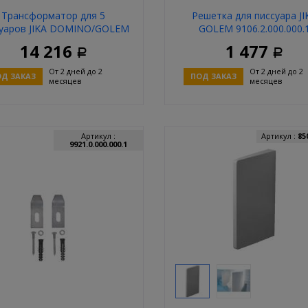
Tрансформатор для 5
Решетка для писсуара JI
суаров JIKA DOMINO/GOLEM
GOLEM 9106.2.000.000.
ivandal 24V 9507.1.000.000.1
14 216
1 477
Р
Р
От 2 дней до 2
От 2 дней до 2
Д ЗАКАЗ
ПОД ЗАКАЗ
месяцев
месяцев
Купить
Купит
Артикул :
Артикул :
85
9921.0.000.000.1