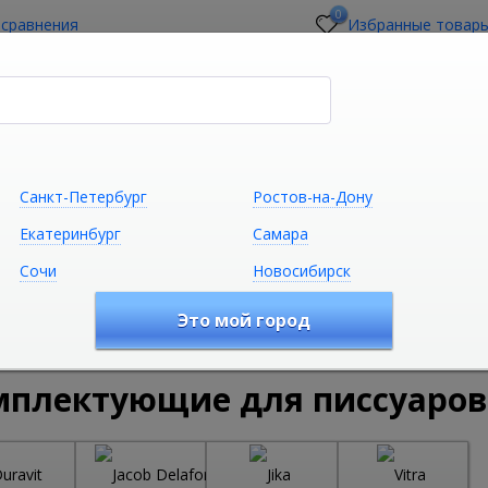
0
 сравнения
Избранные товар
стройщикам
О магазине
Контакты
Санкт-Петербург
Ростов-на-Дону
Екатеринбург
Самара
Сочи
Новосибирск
Сантехника
Климатическая техни
Это мой город
удование
Комплектующие для сантехники
Комплектующ
мплектующие для писсуаров