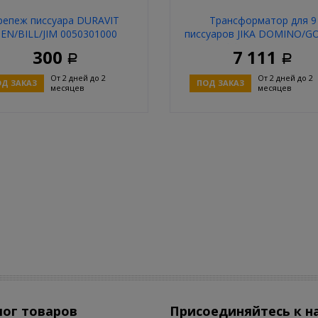
репеж писсуара DURAVIT
Трансформатор для 9
EN/BILL/JIM 0050301000
писсуаров JIKA DOMINO/G
Antivandal 24V 9507.2.000.0
300
7 111
Р
Р
От 2 дней до 2
От 2 дней до 2
Д ЗАКАЗ
ПОД ЗАКАЗ
месяцев
месяцев
Купить
Купит
лог товаров
Присоединяйтесь к н