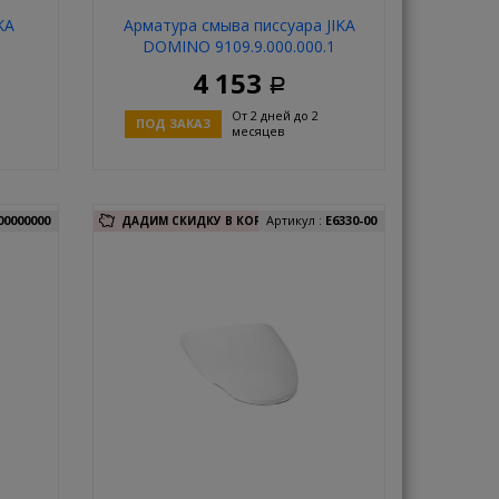
KA
Арматура смыва писсуара JIKA
1
DOMINO 9109.9.000.000.1
4 153
Р
От 2 дней до 2
ПОД ЗАКАЗ
месяцев
ь
Купить
00000000
Артикул :
E6330-00
ДАДИМ СКИДКУ В КОРЗИНЕ!