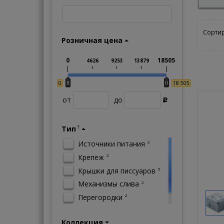
Сортир
Розничная цена
0
18505
4626
9253
13879
0
18 505
от
до
Р
Тип
?
Источники питания
2
Крепеж
2
Крышки для писсуаров
5
Механизмы слива
2
Перегородки
2
Прочее
1
Коллекция