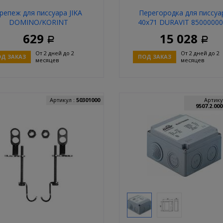
репеж для писсуара JIKA
Перегородка для писсуа
DOMINO/KORINT
40х71 DURAVIT 8500000
9921.0.000.000.1
629
15 028
Р
Р
От 2 дней до 2
От 2 дней до 2
Д ЗАКАЗ
ПОД ЗАКАЗ
месяцев
месяцев
Купить
Купит
Артикул :
50301000
Артику
9507.2.000