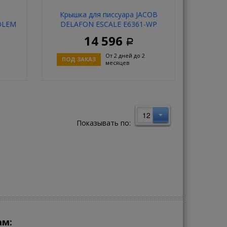
Крышка для писсуара JACOB
OLEM
DELAFON ESCALE E6361-WP
00.2
14 596
Р
От 2 дней до 2
ПОД ЗАКАЗ
месяцев
ь
Купить
12
Показывать по:
ам: