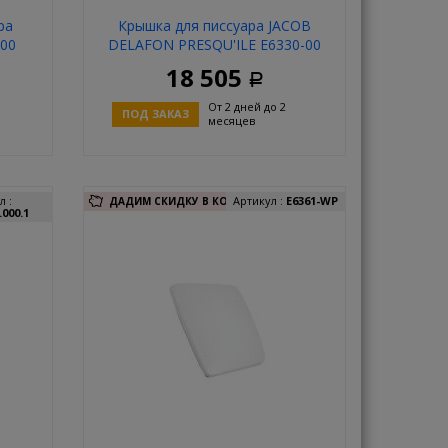
ра
Крышка для писсуара JACOB
000
DELAFON PRESQU'ILE E6330-00
18 505
Р
От 2 дней до 2
ПОД ЗАКАЗ
месяцев
ь
Купить
л :
Артикул :
E6361-WP
ДАДИМ СКИДКУ В КОРЗИНЕ!
.000.1