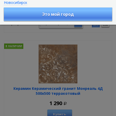
Новосибирск
Керамогранит
Это мой город
Сортировать по:
В НАЛИЧИИ
Керамин Керамический гранит Монреаль 4Д
500х500 терракотовый
1 290
Р
Купить