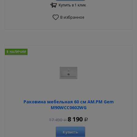
Купить в 1 клик
В избранное
В НАЛИЧИИ
Раковина мебельная 60 см AM.PM Gem
M90WCC0602WG
8 190
17 490
Р
Р
Купить