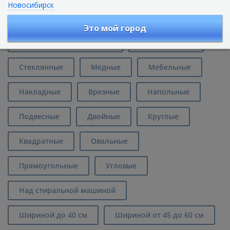
Новосибирск
Умывальники и раковины
Это мой город
Из искусственного камня
Керамические
Стеклянные
Медные
Мебельные
Накладные
Врезные
Напольные
Подвесные
Двойные
Круглые
Квадратные
Овальные
Прямоугольные
Угловые
Над стиральной машиной
Шириной до 40 см
Шириной от 45 до 60 см