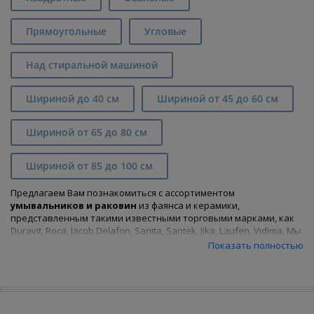
Прямоугольные
Угловые
Над стиральной машиной
Шириной до 40 см
Шириной от 45 до 60 см
Шириной от 65 до 80 см
Шириной от 85 до 100 см
Предлагаем Вам познакомиться с ассортиментом
умывальников и раковин
из фаянса и керамики,
представленным такими известными торговыми марками, как
Duravit, Roca, Jacob Delafon, Sanita, Santek, Jika, Laufen, Vidima. Мы
предлагаем Вам встраиваемые, удлиненные, накладные,
Показать полностью
напольные, подвесные и угловые умывальники и раковины по
приятным ценам. Вся сантехника, приобретенная в нашем
интернет-магазине
, имеет гарантийный срок и обязательную
сертификацию. Наш ассортимент представлен более чем двумя
десятками известных брендов, которые уже давно