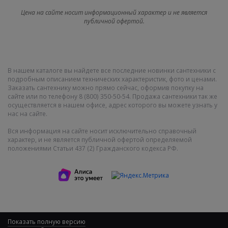
Цена на сайте носит информационный характер и не является
публичной офертой.
В нашем каталоге вы найдете все последние новинки сантехники с
подробным описанием технических характеристик, фото и ценами.
Заказать сантехнику можно прямо сейчас, оформив покупку на
сайте или по телефону 8 (800) 350-50-54. Продажа сантехники так же
осуществляется в нашем офисе, адрес которого вы можете узнать у
нас на сайте.
Вся информация на сайте носит исключительно справочный
характер, и не является публичной офертой определяемой
положениями Статьи 437 (2) Гражданского кодекса РФ.
Показать полную версию