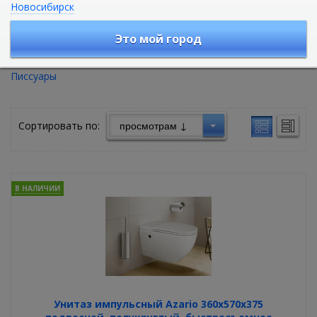
Новосибирск
Санфаянс и Керамика
Это мой город
Унитазы и компакты
Умывальники и раковины
Биде
Писсуары
Сортировать по:
В НАЛИЧИИ
Унитаз импульсный Azario 360х570х375