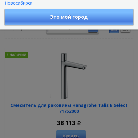
Новосибирск
Смесители для раковины
Это мой город
Сортировать по:
В НАЛИЧИИ
Смеситель для раковины Hansgrohe Talis E Select
71752000
38 113
Р
Купить