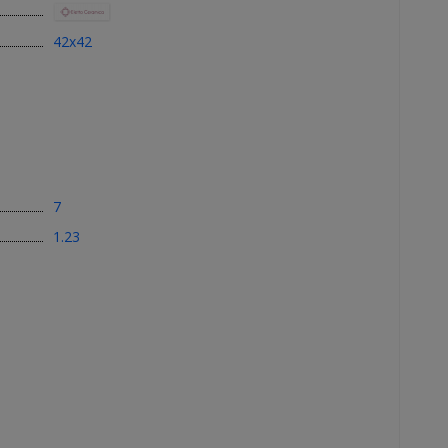
42x42
7
1.23