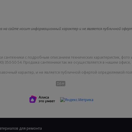
а на сайте носит информационный характер и не является публичной офер
и сантехники с подробным описанием технических характеристик, фото 
0) 350-50-54. Продажа сантехники так же осуществляется в нашем офисе, 
равочный характер, и не является публичной офертой определяемой поло
Карта сайта
|
О компании
|
|
Политика конфиденциальности
материалов для ремонта