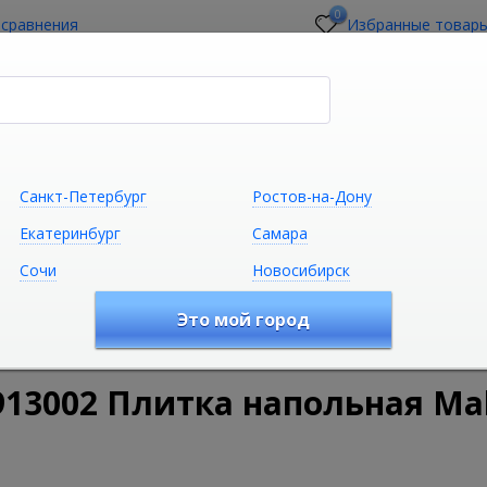
0
 сравнения
Избранные товар
стройщикам
О магазине
Контакты
Санкт-Петербург
Ростов-на-Дону
Екатеринбург
Самара
Сочи
Новосибирск
Сантехника
Климатическая техни
Это мой город
еская плитка
ELETTO CERAMICA 506913002 Плитка напольная Ma
13002 Плитка напольная Mal